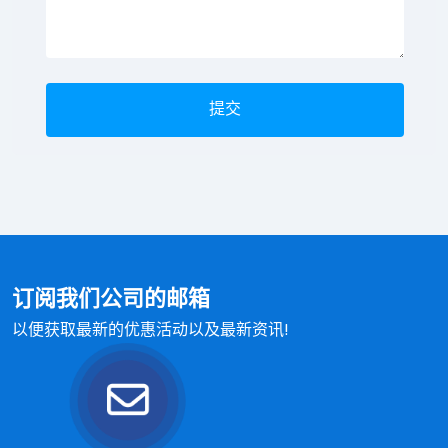
提交
订阅我们公司的邮箱
以便获取最新的优惠活动以及最新资讯!