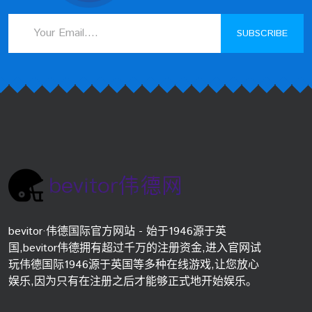
SUBSCRIBE
bevitor·伟德国际官方网站 - 始于1946源于英
国,bevitor伟德拥有超过千万的注册资金,进入官网试
玩伟德国际1946源于英国等多种在线游戏,让您放心
娱乐,因为只有在注册之后才能够正式地开始娱乐。